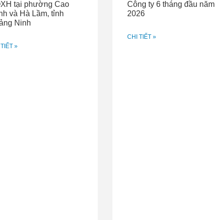
XH tại phường Cao
Công ty 6 tháng đầu năm
h và Hà Lầm, tỉnh
2026
ảng Ninh
ăm 2011 đạt 1.340 đồng/cp, năm trước EPS đạt hơn 17.400 đồ
CHI TIẾT »
 TIẾT »
tiêu
Quý 4
2011
2010
Thay đổi
nh thu bán hàng
199
569
-65%
h thu tài chính
16
26,7
-40%
nh thu khác
0,3
2,2
-86%
phí tài chính
9
0,56
1507%