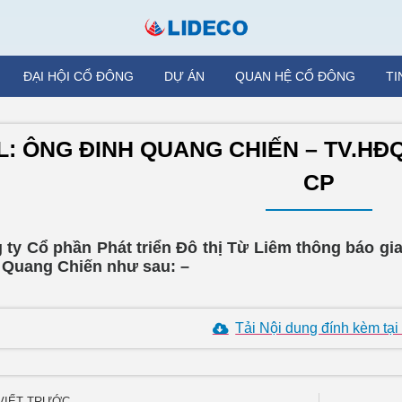
ĐẠI HỘI CỔ ĐÔNG
DỰ ÁN
QUAN HỆ CỔ ĐÔNG
TI
L: ÔNG ĐINH QUANG CHIẾN – TV.HĐ
CP
 ty Cổ phần Phát triển Đô thị Từ Liêm thông báo gi
 Quang Chiến như sau: –
Tải Nội dung đính kèm tại
 VIẾT TRƯỚC