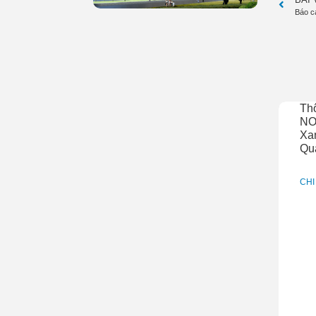
Báo c
Th
NO
Xan
Qu
CHI