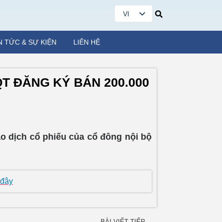
VI
EN
N TỨC & SỰ KIỆN
LIÊN HỆ
QT ĐĂNG KÝ BÁN 200.000
ao dịch cổ phiếu của cổ đông nội bộ
 đây
BÀI VIẾT TIẾP