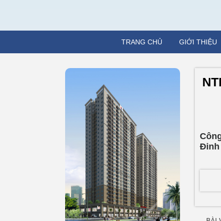
TRANG CHỦ
GIỚI THIỆU
NT
Công
Đinh
BÀI