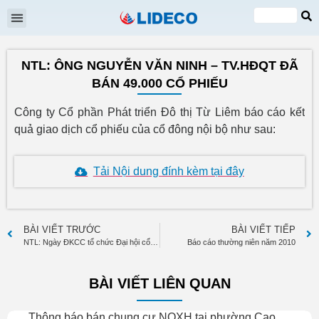
Đại hội cổ đông
Quan hệ cổ đông
Tin tức & Sự kiện
VI
EN
NTL: ÔNG NGUYỄN VĂN NINH – TV.HĐQT ĐÃ
BÁN 49.000 CỔ PHIẾU
Công ty Cổ phần Phát triển Đô thị Từ Liêm báo cáo kết
quả giao dịch cổ phiếu của cổ đông nội bộ như sau:
Tải Nội dung đính kèm tại đây
BÀI VIẾT TRƯỚC
BÀI VIẾT TIẾP
NTL: Ngày ĐKCC tổ chức Đại hội cổ đông thường niên năm 2011
Báo cáo thường niên năm 2010
BÀI VIẾT LIÊN QUAN
Thông báo bán chung cư NOXH tại phường Cao