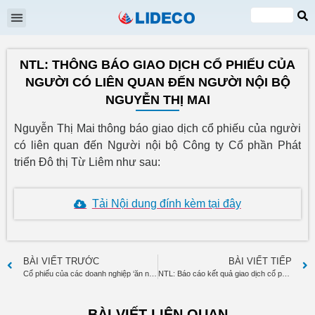
Đại hội cổ đông
Quan hệ cổ đông
Tin tức & Sự kiện
VI
EN
NTL: THÔNG BÁO GIAO DỊCH CỔ PHIẾU CỦA
NGƯỜI CÓ LIÊN QUAN ĐẾN NGƯỜI NỘI BỘ
NGUYỄN THỊ MAI
Nguyễn Thị Mai thông báo giao dịch cổ phiếu của người
có liên quan đến Người nội bộ Công ty Cổ phần Phát
triển Đô thị Từ Liêm như sau:
Tải Nội dung đính kèm tại đây
BÀI VIẾT TRƯỚC
BÀI VIẾT TIẾP
Cổ phiếu của các doanh nghiệp ‘ăn nên làm ra’ đang như thế nào?
NTL: Báo cáo kết quả giao dịch cổ phiếu của người nội bộ Đỗ Huy Khải
BÀI VIẾT LIÊN QUAN