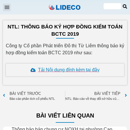
Đại hội cổ đông
Quan hệ cổ đông
Tin tức & Sự kiện
VI
EN
NTL: THÔNG BÁO KÝ HỢP ĐỒNG KIỂM TOÁN
BCTC 2019
Công ty Cổ phần Phát triển Đô thị Từ Liêm thông báo ký
hợp đồng kiểm toán BCTC 2019 như sau:
Tải Nội dung đính kèm tại đây
BÀI VIẾT TRƯỚC
BÀI VIẾT TIẾP
Báo cáo phân tích cổ phiếu NTL
NTL: Báo cáo về thay đổi sở hữu của cổ đông lớn Nguyễn Thị Mai
BÀI VIẾT LIÊN QUAN
Thông báo bán chung cư NOXH tại phường Cao