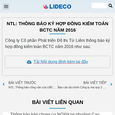
Đại hội cổ đông
Quan hệ cổ đông
Tin tức & Sự kiện
VI
EN
NTL: THÔNG BÁO KÝ HỢP ĐỒNG KIỂM TOÁN
BCTC NĂM 2016
Công ty Cổ phần Phát triển Đô thị Từ Liêm thông báo ký
hợp đồng kiểm toán BCTC năm 2016 như sau:
Tải Nội dung đính kèm tại đây
BÀI VIẾT TRƯỚC
BÀI VIẾT TIẾP
NTL: Thông báo công văn của UBCKNN về chấp thuận gia hạn thời gian công bố thông tin BCTC
Báo cáo tài chính Công ty mẹ quý 2 năm 2016
BÀI VIẾT LIÊN QUAN
Thông báo bán chung cư NOXH tại phường Cao