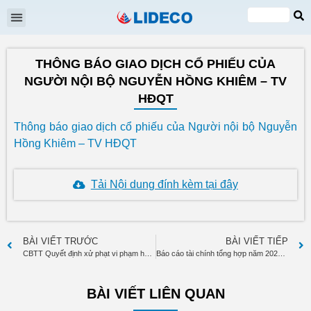
Đại hội cổ đông
Quan hệ cổ đông
Tin tức & Sự kiện
VI
EN
THÔNG BÁO GIAO DỊCH CỔ PHIẾU CỦA
NGƯỜI NỘI BỘ NGUYỄN HỒNG KHIÊM – TV
HĐQT
Thông báo giao dịch cổ phiếu của Người nội bộ Nguyễn
Hồng Khiêm – TV HĐQT
Tải Nội dung đính kèm tại đây
BÀI VIẾT TRƯỚC
BÀI VIẾT TIẾP
CBTT Quyết định xử phạt vi phạm hành chính về thuế
Báo cáo tài chính tổng hợp năm 2024 đã kiểm toán và giải trình chênh lệch LNST so với cùng kỳ năm trước
BÀI VIẾT LIÊN QUAN