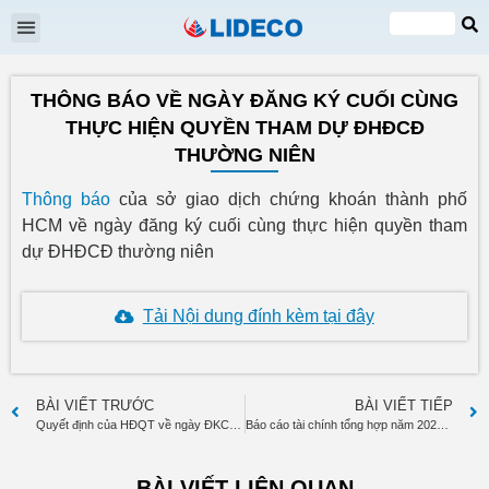
Đại hội cổ đông
Quan hệ cổ đông
Tin tức & Sự kiện
VI
EN
THÔNG BÁO VỀ NGÀY ĐĂNG KÝ CUỐI CÙNG
THỰC HIỆN QUYỀN THAM DỰ ĐHĐCĐ
THƯỜNG NIÊN
Thông báo
của sở giao dịch chứng khoán thành phố
HCM về ngày đăng ký cuối cùng thực hiện quyền tham
dự ĐHĐCĐ thường niên
Tải Nội dung đính kèm tại đây
BÀI VIẾT TRƯỚC
BÀI VIẾT TIẾP
Quyết định của HĐQT về ngày ĐKCC thực hiện quyền tham dự Đại hội cổ đông thường niên năm 2024
Báo cáo tài chính tổng hợp năm 2023 đã kiểm toán
BÀI VIẾT LIÊN QUAN