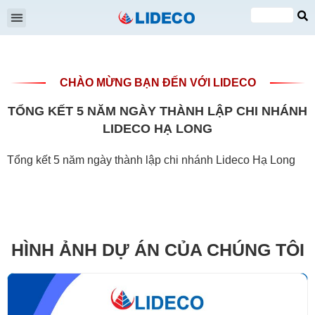
Đại hội cổ đông
Quan hệ cổ đông
Tin tức & Sự kiện
VI
EN
CHÀO MỪNG BẠN ĐẾN VỚI LIDECO
TỔNG KẾT 5 NĂM NGÀY THÀNH LẬP CHI NHÁNH
LIDECO HẠ LONG
Tổng kết 5 năm ngày thành lập chi nhánh Lideco Hạ Long
HÌNH ẢNH DỰ ÁN CỦA CHÚNG TÔI