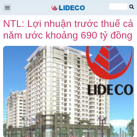
Đại hội cổ đông
Quan hệ cổ đông
Tin tức & Sự kiện
VI
NTL: Lợi nhuận trước thuế cả
EN
năm ước khoảng 690 tỷ đồng