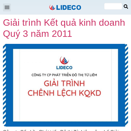
Đại hội cổ đông
Quan hệ cổ đông
Tin tức & Sự kiện
VI
Giải trình Kết quả kinh doanh
EN
Quý 3 năm 2011