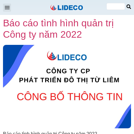
Đại hội cổ đông
Quan hệ cổ đông
Tin tức & Sự kiện
VI
Báo cáo tình hình quản trị
EN
Công ty năm 2022
Báo cáo tình hình quản trị Công ty năm 2022