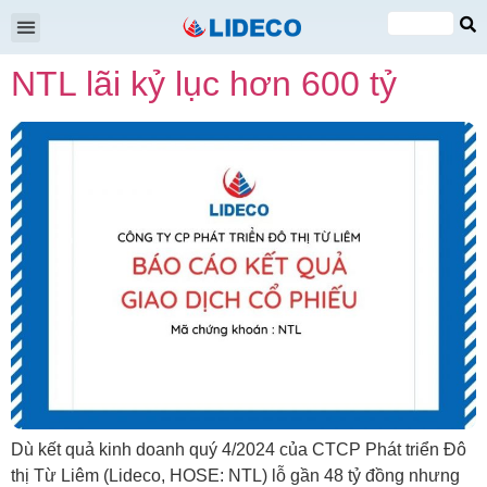
Đại hội cổ đông
Quan hệ cổ đông
Tin tức & Sự kiện
VI
NTL lãi kỷ lục hơn 600 tỷ
EN
Dù kết quả kinh doanh quý 4/2024 của CTCP Phát triển Đô
thị Từ Liêm (Lideco, HOSE: NTL) lỗ gần 48 tỷ đồng nhưng