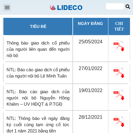
Đại hội cổ đông
Quan hệ cổ đông
Tin tức & Sự kiện
VI
EN
NGÀY ĐĂNG
CHI
TIÊU ĐỀ
TIẾT
25/05/2024
Thông báo giao dịch cổ phiếu
của người liên quan đến người
nội bộ
27/01/2022
NTL: Báo cáo giao dịch cổ phiếu
của người nội bộ Lê Minh Tuân
19/01/2022
NTL: Báo cáo giao dịch của
người nội bộ Nguyễn Hồng
Khiêm – UV HĐQT & P.TGĐ
28/12/2021
NTL: Thông báo về ngày đăng
ký cuối cùng tạm ứng cổ tức
đợt 1 năm 2021 bằng tiền