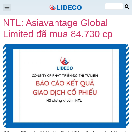
Shareholders meeting
EN
NTL: Asiavantage Global
VI
Limited đã mua 84.730 cp