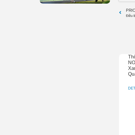
PRI
Th
NO
Xan
Qu
DET