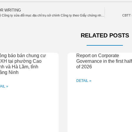
OR WRITING
Điều lệ Công ty sửa đổi mục địa chỉ trụ sở chính Công ty theo Giấy chứng nhận ĐKDN lần thứ 15
CBTT n
RELATED POSTS
ông báo bán chung cư
Report on Corporate
XH tại phường Cao
Governance in the first hal
h và Hà Lầm, tỉnh
of 2026
ảng Ninh
DETAIL »
AIL »