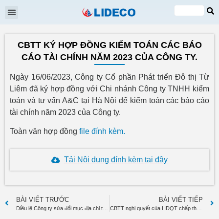
Đại hội cổ đông
Quan hệ cổ đông
Tin tức & Sự kiện
VI
EN
CBTT KÝ HỢP ĐỒNG KIỂM TOÁN CÁC BÁO
CÁO TÀI CHÍNH NĂM 2023 CỦA CÔNG TY.
Ngày 16/06/2023, Công ty Cổ phần Phát triển Đô thị Từ
Liêm đã ký hợp đồng với Chi nhánh Công ty TNHH kiểm
toán và tư vấn A&C tại Hà Nội để kiểm toán các báo cáo
tài chính năm 2023 của Công ty.
Toàn văn hợp đồng
file đính kèm.
Tải Nội dung đính kèm tại đây
BÀI VIẾT TRƯỚC
BÀI VIẾT TIẾP
Điều lệ Công ty sửa đổi mục địa chỉ trụ sở chính Công ty theo Giấy chứng nhận ĐKDN lần thứ 15
CBTT nghị quyết của HĐQT chấp thuận giao dịch với bên liên quan