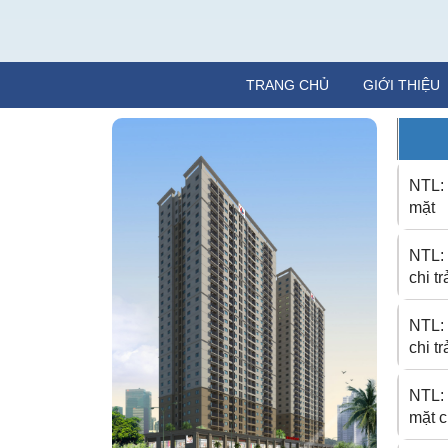
TRANG CHỦ
GIỚI THIỆU
NTL:
mặt
NTL:
chi t
NTL:
chi t
NTL: 
mặt 