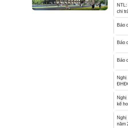
NTL:
chi t
Báo 
Báo c
Báo c
Nghị
ĐHĐC
Nghị
kế h
Nghị 
năm 2