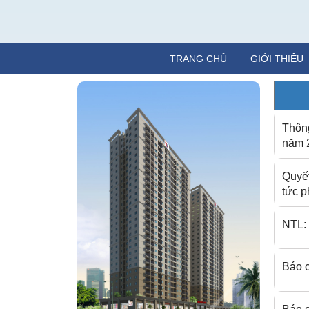
TRANG CHỦ
GIỚI THIỆU
Thông
năm 
Quyết
tức p
NTL: 
Báo 