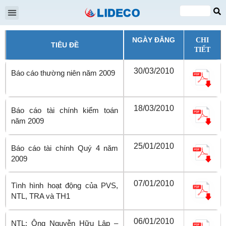
Đại hội cổ đông
Quan hệ cổ đông
Tin tức & Sự kiện
VI
EN
NGÀY ĐĂNG
CHI
TIÊU ĐỀ
TIẾT
30/03/2010
Báo cáo thường niên năm 2009
18/03/2010
Báo cáo tài chính kiểm toán
năm 2009
25/01/2010
Báo cáo tài chính Quý 4 năm
2009
07/01/2010
Tình hình hoạt động của PVS,
NTL, TRA và TH1
06/01/2010
NTL: Ông Nguyễn Hữu Lập –