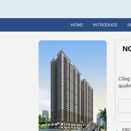
HOME
INTRODUCE
S
N
Công 
quyền
PRI