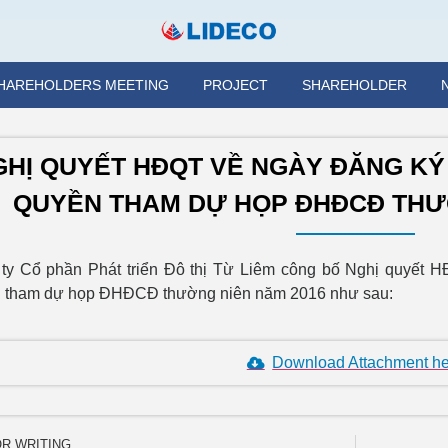
HAREHOLDERS MEETING
PROJECT
SHAREHOLDER
GHỊ QUYẾT HĐQT VỀ NGÀY ĐĂNG KÝ
QUYỀN THAM DỰ HỌP ĐHĐCĐ THƯ
ty Cổ phần Phát triển Đô thị Từ Liêm công bố Nghị quyết H
 tham dự họp ĐHĐCĐ thường niên năm 2016 như sau:
Download Attachment h
OR WRITING