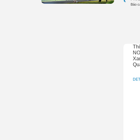
Báo c
Th
NO
Xan
Qu
DET