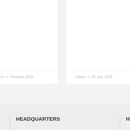
eco
4 August, 2026
Lideco
30 July, 2026
HEADQUARTERS
H