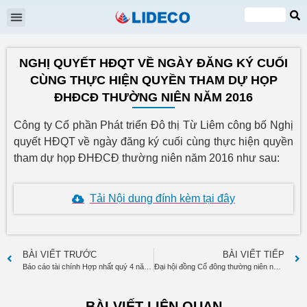
Đại hội cổ đông
Quan hệ cổ đông
Tin tức & Sự kiện
VI
EN
NGHỊ QUYẾT HĐQT VỀ NGÀY ĐĂNG KÝ CUỐI
CÙNG THỰC HIỆN QUYỀN THAM DỰ HỌP
ĐHĐCĐ THƯỜNG NIÊN NĂM 2016
Công ty Cổ phần Phát triển Đô thị Từ Liêm công bố Nghị
quyết HĐQT về ngày đăng ký cuối cùng thực hiện quyền
tham dự họp ĐHĐCĐ thường niên năm 2016 như sau:
Tải Nội dung đính kèm tại đây
BÀI VIẾT TRƯỚC
BÀI VIẾT TIẾP
Báo cáo tài chính Hợp nhất quý 4 năm 2015
Đại hội đồng Cổ đông thường niên năm 2016
BÀI VIẾT LIÊN QUAN