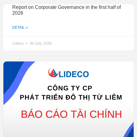
Dự thảo Quy chế hoạt động của Hội đồng quản trị
Report on Corporate Governance in the first half of
2026
Tờ trình số lượng thành viên Hội đồng quản trị
Thông báo về việc đề cử, ứng cử thành viên độc lập
DETAIL »
HĐQT
Lideco
30 July, 2026
Mẫu thông tin ứng viên
Thông tin ứng viên do HĐQT đề cử
Dự thảo Biên bản Đại hội
Dự thảo nghị quyết Đại hội.