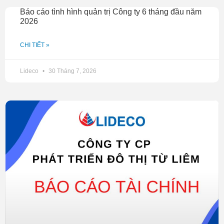
Dự thảo Quy chế hoạt động của Hội đồng quản trị
Báo cáo tình hình quản trị Công ty 6 tháng đầu năm
2026
Tờ trình số lượng thành viên Hội đồng quản trị
Thông báo về việc đề cử, ứng cử thành viên độc lập
CHI TIẾT »
HĐQT
Lideco
30 Tháng 7, 2026
Mẫu thông tin ứng viên
Thông tin ứng viên do HĐQT đề cử
Dự thảo Biên bản Đại hội
Dự thảo nghị quyết Đại hội.