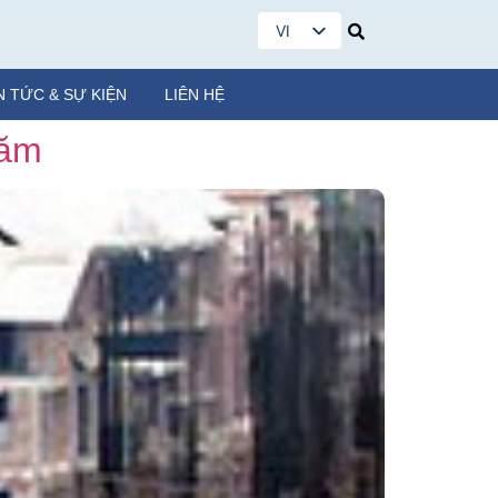
VI
EN
N TỨC & SỰ KIỆN
LIÊN HỆ
năm