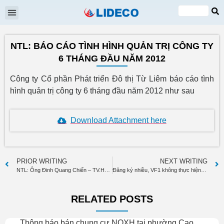
Shareholders meeting
EN
VI
NTL: BÁO CÁO TÌNH HÌNH QUẢN TRỊ CÔNG TY
6 THÁNG ĐẦU NĂM 2012
Công ty Cổ phần Phát triển Đô thị Từ Liêm báo cáo tình
hình quản trị công ty 6 tháng đầu năm 2012 như sau
Download Attachment here
PRIOR WRITING
NEXT WRITING
NTL: Ông Đinh Quang Chiến – TV.HĐQT đăng ký bán 300.000 cp
Đăng ký nhiều, VF1 không thực hiện ”lướt sóng” cổ phiếu nào
RELATED POSTS
Thông báo bán chung cư NOXH tại phường Cao