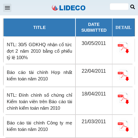
Shareholders meeting
EN
VI
DATE
TITLE
DETAIL
SUBMITTED
30/05/2011
NTL: 30/5 GDKHQ nhận cổ tức
đợt 2 năm 2010 bằng cổ phiếu
tỷ lệ 100%
22/04/2011
Báo cáo tài chính Hợp nhất
kiểm toán năm 2010
18/04/2011
NTL: Đính chính số chứng chỉ
Kiểm toán viên trên Báo cáo tài
chính kiểm toán năm 2010
21/03/2011
Báo cáo tài chính Công ty mẹ
kiểm toán năm 2010