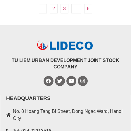
1
2
3
…
6
TU LIEM URBAN DEVELOPMENT JOINT STOCK
COMPANY
HEADQUARTERS
No. 8 Hoang Tang Bi Street, Dong Ngac Ward, Hanoi
City
Tel: 024.22213518