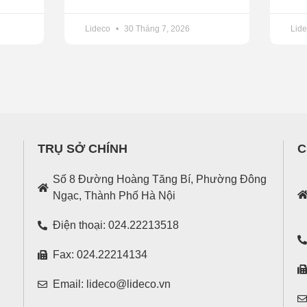
, hoàn thiện thủ tục bàn giao công tác quản lý vận hành cho
Lideco
30 Tháng 7, 2026
Lid
hu vực Núi Hạm, phường Hồng Hà và phường Hà Tu, Hạ Long, Q
 tham gia thiết kế.
ch Vọng, Cầu Giấy (Hà Nội), phấn đấu quý 2/2021 xong công t
rí mà Lideco đã phối hợp với chính quyền địa phương, quận ki
nay nhưng vẫn chưa xong. Cùng với việc giải phóng mặt bằn
17 đến nay giậm chân tại chỗ.
TRỤ SỞ CHÍNH
C
 Quốc lộ 32 (Hoài Đức, Hà Nội) Lideco tập trung xây các căn n
Số 8 Đường Hoàng Tăng Bí, Phường Đông
 phóng mặt bằng dứt điểm vị trí 4 ô LK6. Đây cũng chính là ph
Ngạc, Thành Phố Hà Nội
óng mặt bằng suốt từ năm 2017 đến nay.
Điện thoại: 024.22213518
Fax: 024.22214134
Email: lideco@lideco.vn