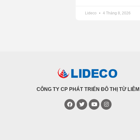
Với chung cư Lideco Hạ Long
doanh phần còn lại.
Lideco
4 Tháng 8, 2026
Dự án khu đô thị mới tại k
ý tưởng quy hoạch của tỉnh để
Tại Dự án Khu đô thị mới Dị
No11 để đầu tư. Đây là vị t
bằng suốt từ năm 2016 đến 
tòa chung cư No11 từ năm 20
Tại Dự án Khu đô thị mới Bắc
UBND huyện, thị trấn để giải
CÔNG TY CP PHÁT TRIỂN ĐÔ THỊ TỪ LIÊM
khăn trong công tác giải ph