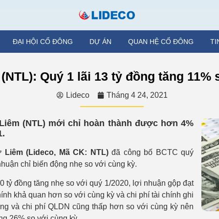
ĐẠI HỘI CỔ ĐÔNG
DỰ ÁN
QUAN HỆ CỔ ĐÔNG
TI
(NTL): Quý 1 lãi 13 tỷ đồng tăng 11% 
Lideco
Tháng 4 24, 2021
 Liêm (NTL) mới chỉ hoàn thành được hơn 4%
1.
ừ Liêm (Lideco, Mã CK: NTL)
đã công bố BCTC quý
nhuận chỉ biến động nhẹ so với cùng kỳ.
0 tỷ đồng tăng nhẹ so với quý 1/2020, lợi nhuận gộp đạt
hính khả quan hơn so với cùng kỳ và chi phí tài chính ghi
àng và chi phí QLDN cũng thấp hơn so với cùng kỳ nên
ăng 26% so với cùng kỳ.