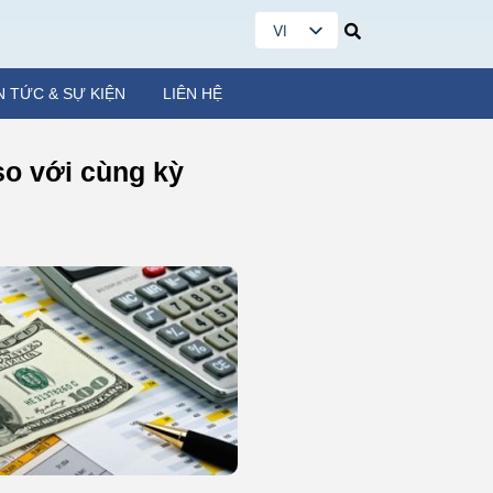
VI
EN
N TỨC & SỰ KIỆN
LIÊN HỆ
so với cùng kỳ