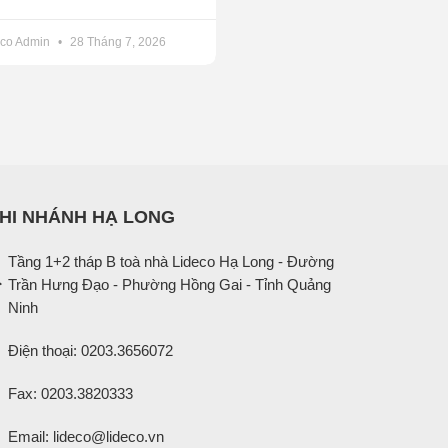
 ban quản trị tòa nhà và kinh
eco Admin
28 Tháng 7, 2026
uảng Ninh tiếp tục nghiên cứu
ác giải phóng mặt bằng vị trí
ểm đếm đo đạc, giải phóng mặt
g gặp khó, kế hoạch xây dựng
HI NHÁNH HẠ LONG
hà vườn còn lại, kiến nghị với
Tầng 1+2 tháp B toà nhà Lideco Hạ Long - Đường
ần diện tích mà Lideco gặp khó
Trần Hưng Đạo - Phường Hồng Gai - Tỉnh Quảng
Ninh
Việt Dũng
Điện thoại: 0203.3656072
Fax: 0203.3820333
Email: lideco@lideco.vn