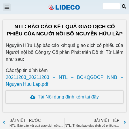
Đại hội cổ đông
Quan hệ cổ đông
Tin tức & Sự kiện
VI
EN
NTL: BÁO CÁO KẾT QUẢ GIAO DỊCH CỔ
PHIẾU CỦA NGƯỜI NỘI BỘ NGUYỄN HỮU LẬP
Nguyễn Hữu Lập báo cáo kết quả giao dịch cổ phiếu của
Người nội bộ Công ty Cổ phần Phát triển Đô thị Từ Liêm
như sau:
Các tập tin đính kèm
20211203_20211203 – NTL – BCKQGDCP NNB –
Nguyen Huu Lap.pdf
Tải Nội dung đính kèm tại đây
BÀI VIẾT TRƯỚC
BÀI VIẾT TIẾP
NTL: Báo cáo kết quả giao dịch cổ phiếu của người có liên quan đến Người nội bộ Nguyễn Thị Mai
NTL: Thông báo giao dịch cổ phiếu của người nội bộ Nguyễn Hồng Khiêm