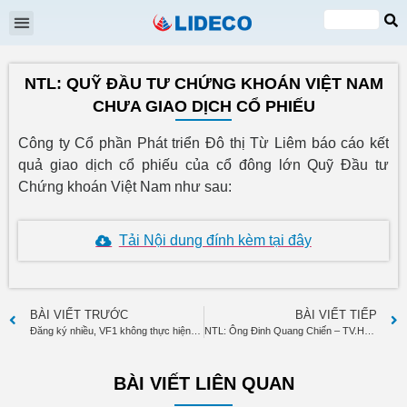
Đại hội cổ đông
Quan hệ cổ đông
Tin tức & Sự kiện
VI
EN
NTL: QUỸ ĐẦU TƯ CHỨNG KHOÁN VIỆT NAM
CHƯA GIAO DỊCH CỔ PHIẾU
Công ty Cổ phần Phát triển Đô thị Từ Liêm báo cáo kết
quả giao dịch cổ phiếu của cổ đông lớn Quỹ Đầu tư
Chứng khoán Việt Nam như sau:
Tải Nội dung đính kèm tại đây
BÀI VIẾT TRƯỚC
BÀI VIẾT TIẾP
Đăng ký nhiều, VF1 không thực hiện ”lướt sóng” cổ phiếu nào
NTL: Ông Đinh Quang Chiến – TV.HĐQT đã bán 300.000 cp
BÀI VIẾT LIÊN QUAN