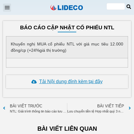
Đại hội cổ đông
Quan hệ cổ đông
Tin tức & Sự kiện
VI
EN
BÁO CÁO CẬP NHẬT CỔ PHIẾU NTL
Khuyến nghị MUA cổ phiếu NTL với giá mục tiêu 12.000
đồng/cp (+24%giá thị trường)
Tải Nội dung đính kèm tại đây
BÀI VIẾT TRƯỚC
BÀI VIẾT TIẾP
NTL: Giải trình thông tin báo cáo lưu chuyển tiền tệ quý 3.2017
Lưu chuyển tiền tệ Hợp nhất quý 3 năm 2017 (điều chỉnh)
BÀI VIẾT LIÊN QUAN