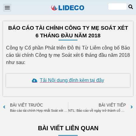
Đại hội cổ đông
Quan hệ cổ đông
Tin tức & Sự kiện
VI
EN
BÁO CÁO TÀI CHÍNH CÔNG TY MẸ SOÁT XÉT
6 THÁNG ĐẦU NĂM 2018
Công ty Cổ phần Phát triển Đô thị Từ Liêm công bố Báo
cáo tài chính Công ty mẹ Soát xét 6 tháng đầu năm 2018
như sau:
Tải Nội dung đính kèm tại đây
BÀI VIẾT TRƯỚC
BÀI VIẾT TIẾP
Báo cáo tài chính Hợp nhất Soát xét 6 tháng đầu năm 2018
NTL: Báo cáo về ngày trở thành cổ đông lớn Nguyễn Thị Mai
BÀI VIẾT LIÊN QUAN