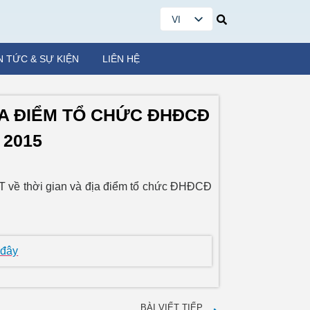
VI
EN
N TỨC & SỰ KIỆN
LIÊN HỆ
ỊA ĐIỂM TỔ CHỨC ĐHĐCĐ
2015
T về thời gian và địa điểm tổ chức ĐHĐCĐ
 đây
BÀI VIẾT TIẾP