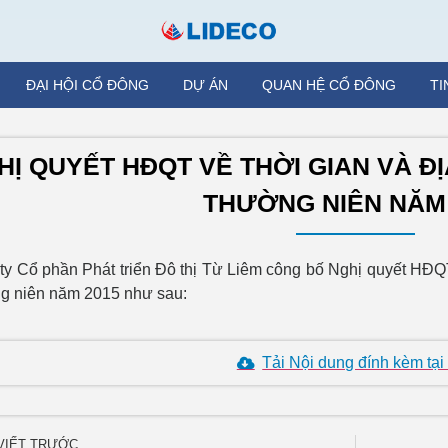
ĐẠI HỘI CỔ ĐÔNG
DỰ ÁN
QUAN HỆ CỔ ĐÔNG
TI
HỊ QUYẾT HĐQT VỀ THỜI GIAN VÀ Đ
THƯỜNG NIÊN NĂM 
ty Cổ phần Phát triển Đô thị Từ Liêm công bố Nghị quyết HĐQ
g niên năm 2015 như sau:
Tải Nội dung đính kèm tại
 VIẾT TRƯỚC