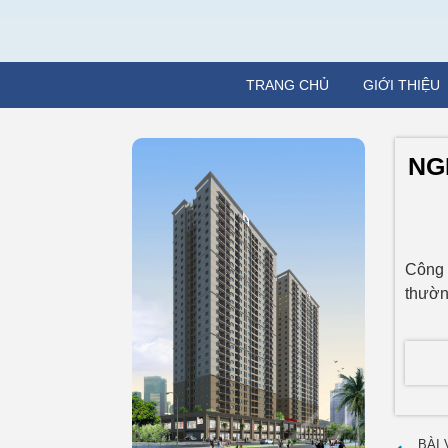
TRANG CHỦ
GIỚI THIỆU
NG
Công 
thườn
BÀI