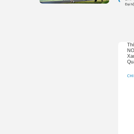
Đại h
Th
NO
Xan
Qu
CHI