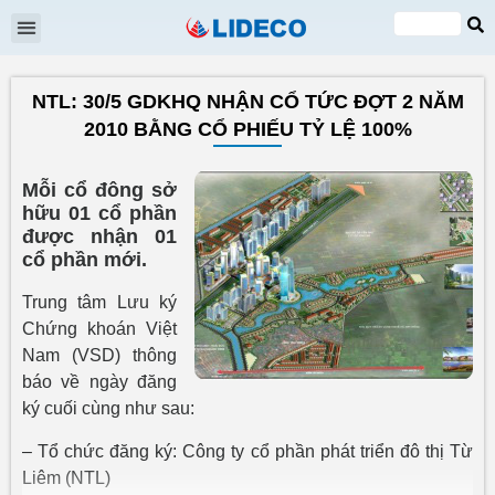
Đại hội cổ đông
Quan hệ cổ đông
Tin tức & Sự kiện
VI
EN
NTL: 30/5 GDKHQ NHẬN CỔ TỨC ĐỢT 2 NĂM
2010 BẰNG CỔ PHIẾU TỶ LỆ 100%
Mỗi cổ đông sở
hữu 01 cổ phần
được nhận 01
cổ phần mới.
Trung tâm Lưu ký
Chứng khoán Việt
Nam (VSD) thông
báo về ngày đăng
ký cuối cùng như sau:
– Tổ chức đăng ký: Công ty cổ phần phát triển đô thị Từ
Liêm (NTL)