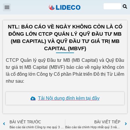
Đại hội cổ đông
Quan hệ cổ đông
Tin tức & Sự kiện
VI
EN
NTL: BÁO CÁO VỀ NGÀY KHÔNG CÒN LÀ CỔ
ĐÔNG LỚN CTCP QUẢN LÝ QUỸ ĐẦU TƯ MB
(MB CAPITAL) VÀ QUỸ ĐẦU TƯ GIÁ TRỊ MB
CAPITAL (MBVF)
CTCP Quản lý quỹ Đầu tư MB (MB Capital) và Quỹ Đầu
tư giá trị MB Capital (MBVF) báo cáo về ngày không còn
là cổ đông lớn Công ty Cổ phần Phát triển Đô thị Từ Liêm
như sau:
Tải Nội dung đính kèm tại đây
BÀI VIẾT TRƯỚC
BÀI VIẾT TIẾP
Báo cáo tài chính Công ty mẹ quý 3 năm 2017
Báo cáo tài chính Hợp nhất quý 3 năm 2017