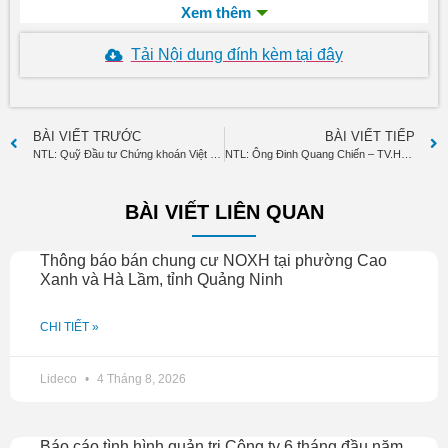
Số lượng cổ phiếu nắm giữ sau khi thực hiện giao dịch:
4.256.470 cổ phiếu tương đương tỷ lệ 6,98%
Tải Nội dung đính kèm tại đây
Giao dịch làm thay đổi sở hữu thực hiện ngày 8/2/2013.
BÀI VIẾT TRƯỚC
BÀI VIẾT TIẾP
NTL: Quỹ Đầu tư Chứng khoán Việt Nam (VF1) đã bán 315.340 ccq
NTL: Ông Đinh Quang Chiến – TV.HĐQT đăng ký bán 240.000 cp
BÀI VIẾT LIÊN QUAN
Thông báo bán chung cư NOXH tại phường Cao
Xanh và Hà Lầm, tỉnh Quảng Ninh
CHI TIẾT »
Lideco
4 Tháng 8, 2026
Báo cáo tình hình quản trị Công ty 6 tháng đầu năm