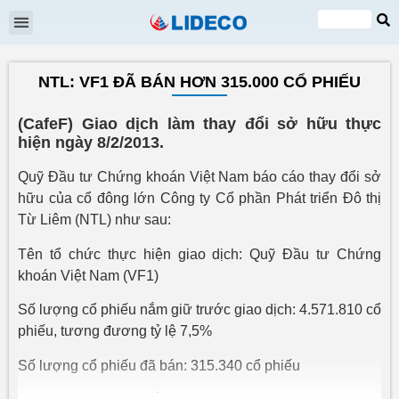
Đại hội cổ đông
Quan hệ cổ đông
Tin tức & Sự kiện
VI
EN
NTL: VF1 ĐÃ BÁN HƠN 315.000 CỔ PHIẾU
(CafeF) Giao dịch làm thay đổi sở hữu thực
hiện ngày 8/2/2013.
Quỹ Đầu tư Chứng khoán Việt Nam báo cáo thay đổi sở
hữu của cổ đông lớn Công ty Cổ phần Phát triển Đô thị
Từ Liêm (NTL) như sau:
Tên tổ chức thực hiện giao dịch: Quỹ Đầu tư Chứng
khoán Việt Nam (VF1)
Số lượng cổ phiếu nắm giữ trước giao dịch: 4.571.810 cổ
phiếu, tương đương tỷ lệ 7,5%
Số lượng cổ phiếu đã bán: 315.340 cổ phiếu