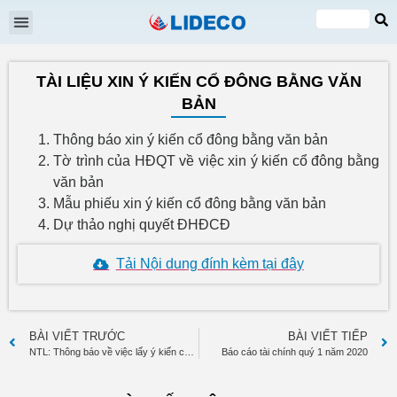
Đại hội cổ đông
Quan hệ cổ đông
Tin tức & Sự kiện
VI
EN
TÀI LIỆU XIN Ý KIẾN CỔ ĐÔNG BẰNG VĂN
BẢN
Thông báo xin ý kiến cổ đông bằng văn bản
Tờ trình của HĐQT về việc xin ý kiến cổ đông bằng
văn bản
Mẫu phiếu xin ý kiến cổ đông bằng văn bản
Dự thảo nghị quyết ĐHĐCĐ
Tải Nội dung đính kèm tại đây
BÀI VIẾT TRƯỚC
BÀI VIẾT TIẾP
NTL: Thông báo về việc lấy ý kiến cổ đông bằng văn bản
Báo cáo tài chính quý 1 năm 2020