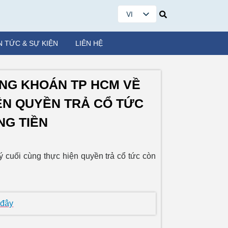
VI
EN
N TỨC & SỰ KIỆN
LIÊN HỆ
NG KHOÁN TP HCM VỀ
ỆN QUYỀN TRẢ CỔ TỨC
NG TIỀN
cuối cùng thực hiện quyền trả cổ tức còn
 đây