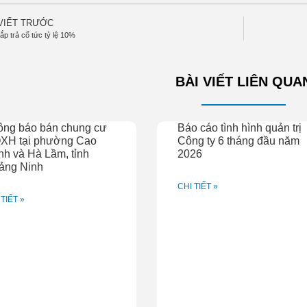
 VIẾT TRƯỚC
p trả cổ tức tỷ lệ 10%
BÀI VIẾT LIÊN QUA
ông báo bán chung cư
Báo cáo tình hình quản trị
XH tại phường Cao
Công ty 6 tháng đầu năm
h và Hà Lầm, tỉnh
2026
ảng Ninh
CHI TIẾT »
 TIẾT »