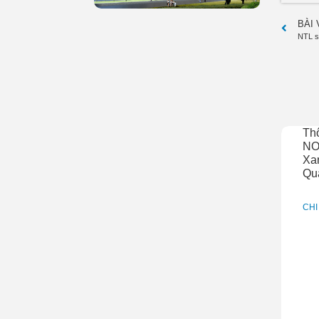
BÀI
NTL sắ
Th
NO
Xan
Qu
CHI