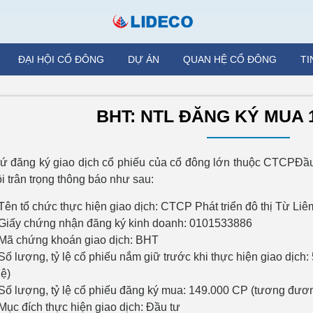
ĐẠI HỘI CỔ ĐÔNG
DỰ ÁN
QUAN HỆ CỔ ĐÔNG
TI
BHT: NTL ĐĂNG KÝ MUA 1
ứ đăng ký giao dịch cổ phiếu của cổ đông lớn thuộc CTCP
i trân trọng thông báo như sau:
Tên tổ chức thực hiện giao dịch: CTCP Phát triển đô thị Từ Liê
Giấy chứng nhận đăng ký kinh doanh: 0101533886
Mã chứng khoán giao dịch: BHT
Số lượng, tỷ lệ cổ phiếu nắm giữ trước khi thực hiện giao dị
lệ)
Số lượng, tỷ lệ cổ phiếu đăng ký mua: 149.000 CP (tương đươ
Mục đích thực hiện giao dịch: Đầu tư