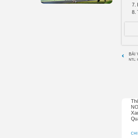
BÀI
NTL: 
Th
NO
Xan
Qu
CHI