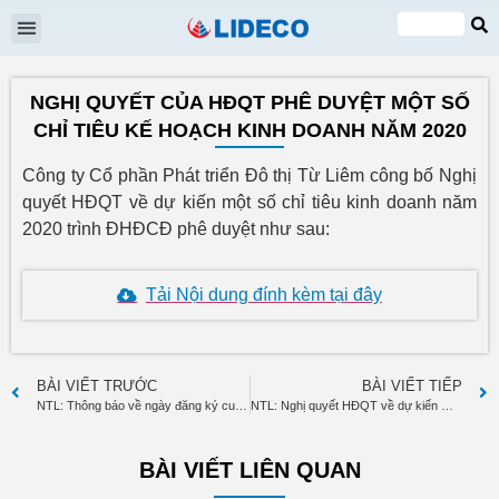
Đại hội cổ đông
Quan hệ cổ đông
Tin tức & Sự kiện
VI
EN
NGHỊ QUYẾT CỦA HĐQT PHÊ DUYỆT MỘT SỐ
CHỈ TIÊU KẾ HOẠCH KINH DOANH NĂM 2020
Công ty Cổ phần Phát triển Đô thị Từ Liêm công bố Nghị
quyết HĐQT về dự kiến một số chỉ tiêu kinh doanh năm
2020 trình ĐHĐCĐ phê duyệt như sau:
Tải Nội dung đính kèm tại đây
BÀI VIẾT TRƯỚC
BÀI VIẾT TIẾP
NTL: Thông báo về ngày đăng ký cuối cùng tạm ứng cổ tức năm 2019 bằng tiền mặt
NTL: Nghị quyết HĐQT về dự kiến một số chỉ tiêu kinh doanh năm 2020 trình ĐHĐCĐ phê duyệt
BÀI VIẾT LIÊN QUAN