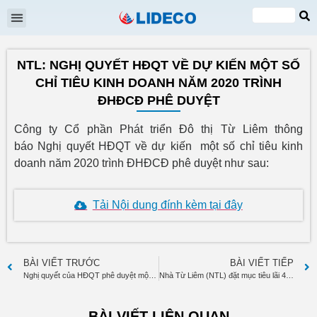
Đại hội cổ đông
Quan hệ cổ đông
Tin tức & Sự kiện
VI
EN
NTL: NGHỊ QUYẾT HĐQT VỀ DỰ KIẾN MỘT SỐ
CHỈ TIÊU KINH DOANH NĂM 2020 TRÌNH
ĐHĐCĐ PHÊ DUYỆT
Công ty Cổ phần Phát triển Đô thị Từ Liêm thông
báo Nghị quyết HĐQT về dự kiến một số chỉ tiêu kinh
doanh năm 2020 trình ĐHĐCĐ phê duyệt như sau:
Tải Nội dung đính kèm tại đây
BÀI VIẾT TRƯỚC
BÀI VIẾT TIẾP
Nghị quyết của HĐQT phê duyệt một số chỉ tiêu kế hoạch kinh doanh năm 2020
Nhà Từ Liêm (NTL) đặt mục tiêu lãi 450 tỷ đồng trước thuế năm 2020, gấp 3,5 lần năm 2019
BÀI VIẾT LIÊN QUAN