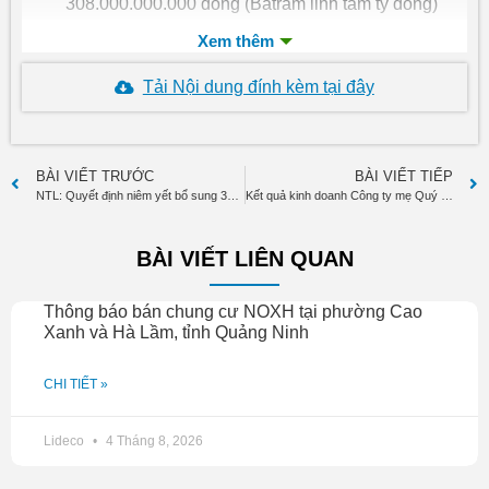
308.000.000.000 đồng (Batrăm linh tám tỷ đồng)
Ngày niêm yết có hiệu lực: 07/07/2011
Ngày chính thức giao dịch: 20/07/2011
Tải Nội dung đính kèm tại đây
BÀI VIẾT TRƯỚC
BÀI VIẾT TIẾP
NTL: Quyết định niêm yết bổ sung 30.800.000 cổ phiếu
Kết quả kinh doanh Công ty mẹ Quý 2 năm 2011
BÀI VIẾT LIÊN QUAN
Thông báo bán chung cư NOXH tại phường Cao
Xanh và Hà Lầm, tỉnh Quảng Ninh
CHI TIẾT »
Lideco
4 Tháng 8, 2026