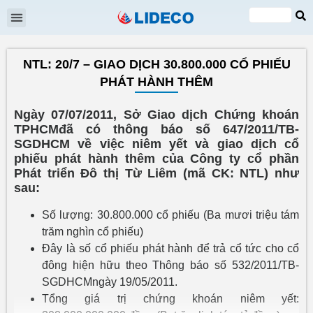
Đại hội cổ đông
Quan hệ cổ đông
Tin tức & Sự kiện
VI
EN
NTL: 20/7 – GIAO DỊCH 30.800.000 CỔ PHIẾU
PHÁT HÀNH THÊM
Ngày 07/07/2011, Sở Giao dịch Chứng khoán
TPHCMđã có thông báo số 647/2011/TB-
SGDHCM về việc niêm yết và giao dịch cổ
phiếu phát hành thêm của Công ty cổ phần
Phát triển Đô thị Từ Liêm (mã CK: NTL) như
sau:
Số lượng: 30.800.000 cổ phiếu (Ba mươi triệu tám
trăm nghìn cổ phiếu)
Đây là số cổ phiếu phát hành để trả cổ tức cho cổ
đông hiện hữu theo Thông báo số 532/2011/TB-
SGDHCMngày 19/05/2011.
Tổng giá trị chứng khoán niêm yết: