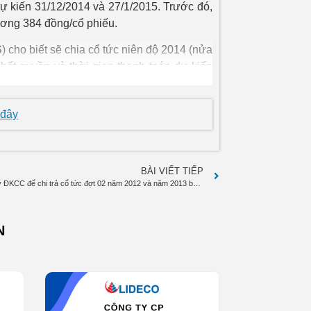
dự kiến 31/12/2014 và 27/1/2015. Trước đó,
ương 384 đồng/cổ phiếu.
S
) cho biết sẽ chia cổ tức niên độ 2014 (nửa
chốt quyền và thời gian thanh toán dự kiến
Đan Nguyên
 đây
BÀI VIẾT TIẾP
Thông báo về ngày ĐKCC để chi trả cổ tức đợt 02 năm 2012 và năm 2013 bằng tiền mặt
N