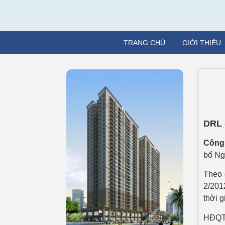
TRANG CHỦ
GIỚI THIỆU
DRL 
Công 
bố Ng
Theo 
2/201
thời g
HĐQ