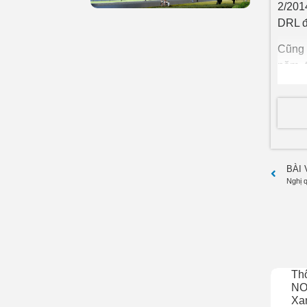
2/201
DRL đ
Cũng 
năm, 
8/12 
BÀI
Th
NO
Xan