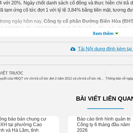
4 với 20%. Ngày chốt danh sách cổ đông và thực hiện chi trả 
ã tạm ứng cổ tức đợt 1 với tỷ lệ 3,84% bằng tiền mặt, tương đ
trong ngày hôm nay,
Công ty cổ phần Đường Biên Hòa (BH
từ 1/1/2014 đến 30/6/2014) với tỷ lệ 5% bằng tiền mặt. Ngày 
và 22/12/2014.
Tải Nội dung đính kèm tại
 VIẾT TRƯỚC
Nghị quyết của HĐQT v/v chi trả cổ tức đợt 2 năm 2012 và chi trả cổ tức năm 2013
BÀI VIẾT LIÊN QUA
ông báo bán chung cư
Báo cáo tình hình quản trị
XH tại phường Cao
Công ty 6 tháng đầu năm
h và Hà Lầm, tỉnh
2026