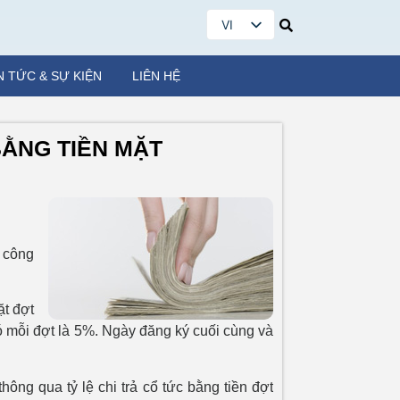
VI
EN
N TỨC & SỰ KIỆN
LIÊN HỆ
BẰNG TIỀN MẶT
)
công
ặt đợt
đó mỗi đợt là 5%. Ngày đăng ký cuối cùng và
hông qua tỷ lệ chi trả cổ tức bằng tiền đợt