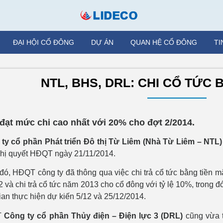
ĐẠI HỘI CỔ ĐÔNG
DỰ ÁN
QUAN HỆ CỔ ĐÔNG
TI
NTL, BHS, DRL: CHI CỔ TỨC 
đạt mức chi cao nhất với 20% cho đợt 2/2014.
ty cổ phần Phát triển Đô thị Từ Liêm (Nhà Từ Liêm – NTL
hị quyết HĐQT ngày 21/11/2014.
đó, HĐQT công ty đã thông qua việc chi trả cổ tức bằng tiền m
2 và chi trả cổ tức năm 2013 cho cổ đông với tỷ lệ 10%, trong 
ian thực hiện dự kiến 5/12 và 25/12/2014.
T
Công ty cổ phần Thủy điện – Điện lực 3 (DRL)
cũng vừa t