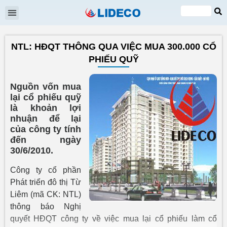
Đại hội cổ đông
Quan hệ cổ đông
Tin tức & Sự kiện
VI
EN
NTL: HĐQT THÔNG QUA VIỆC MUA 300.000 CỔ
PHIẾU QUỸ
Nguồn vốn mua
lại cổ phiếu quỹ
là khoản lợi
nhuận để lại
của công ty tính
đến ngày
30/6/2010.
Công ty cổ phần
Phát triển đô thị Từ
Liêm (mã CK: NTL)
thông báo Nghị
quyết HĐQT công ty về việc mua lại cổ phiếu làm cổ