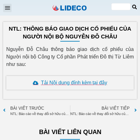
Đại hội cổ đông
Quan hệ cổ đông
Tin tức & Sự kiện
VI
EN
NTL: THÔNG BÁO GIAO DỊCH CỔ PHIẾU CỦA
NGƯỜI NỘI BỘ NGUYỄN ĐỖ CHÂU
Nguyễn Đỗ Châu thông báo giao dịch cổ phiếu của
Người nội bộ Công ty Cổ phần Phát triển Đô thị Từ Liêm
như sau:
Tải Nội dung đính kèm tại đây
BÀI VIẾT TRƯỚC
BÀI VIẾT TIẾP
NTL: Báo cáo về thay đổi sở hữu của cổ đông lớn Nguyễn Thị Mai
NTL: Báo cáo về thay đổi sở hữu của cổ đông lớn Nguyễn Thị Mai
BÀI VIẾT LIÊN QUAN