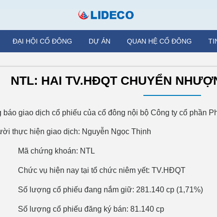
ĐẠI HỘI CỔ ĐÔNG
DỰ ÁN
QUAN HỆ CỔ ĐÔNG
TI
NTL: HAI TV.HĐQT CHUYỂN NHƯỢN
 báo giao dịch cổ phiếu của cổ đông nội bộ Công ty cổ phần Phá
ười thực hiện giao dịch: Nguyễn Ngọc Thịnh
Mã chứng khoán: NTL
Chức vụ hiện nay tại tổ chức niêm yết: TV.HĐQT
Số lượng cổ phiếu đang nắm giữ: 281.140 cp (1,71%)
Số lượng cổ phiếu đăng ký bán: 81.140 cp