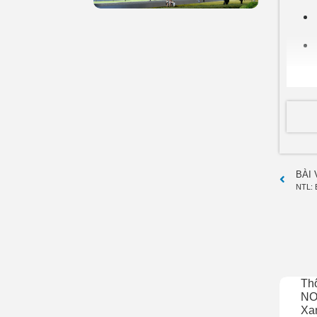
2. Ng
BÀI
NTL: 
Th
NO
Xan