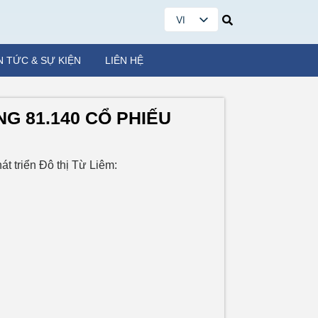
VI
EN
N TỨC & SỰ KIỆN
LIÊN HỆ
G 81.140 CỔ PHIẾU
t triển Đô thị Từ Liêm: