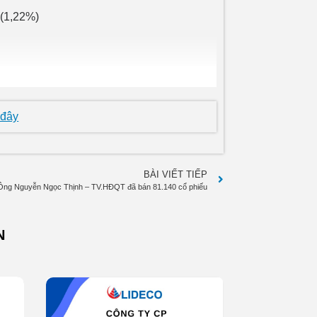
 (1,22%)
09 đến ngày 29/09/2009
 đây
BÀI VIẾT TIẾP
Ông Nguyễn Ngọc Thịnh – TV.HĐQT đã bán 81.140 cổ phiếu
N
cp (6,85%)
09 đến ngày 29/09/2009