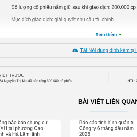
Số lượng cổ phiếu nắm giữ sau khi giao dịch: 200.000 cp
Mục đích giao dịch: giải quyết nhu cầu tài chính
Thời gian dự kiến thực hiện giao dịch: từ ngày 01/07/20
ười thực hiện giao dịch: Đinh Quang Chiến
Tải Nội dung đính kèm tại
Mã chứng khoán: NTL
Chức vụ hiện nay tại tổ chức niêm yết: TV.HĐQT
 VIẾT TRƯỚC
Số lượng cổ phiếu đang nắm giữ: 1.041.710 cp (6,35%)
Bà Nguyễn Thị Mai đã bán ròng 300.000 cổ phiếu
NTL: 
Số lượng cổ phiếu đăng ký mua: 81.140 cp
BÀI VIẾT LIÊN QUA
Số lượng cổ phiếu nắm giữ sau khi giao dịch: 1.122.850 
Mục đích giao dịch: tăng tỷ lệ sở hữu
ông báo bán chung cư
Báo cáo tình hình quản trị
XH tại phường Cao
Công ty 6 tháng đầu năm
Thời gian dự kiến thực hiện giao dịch: từ ngày 01/07/20
h và Hà Lầm, tỉnh
2026