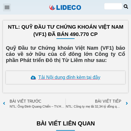
Đại hội cổ đông
Quan hệ cổ đông
Tin tức & Sự kiện
VI
EN
NTL: QUỸ ĐẦU TƯ CHỨNG KHOÁN VIỆT NAM
(VF1) ĐÃ BÁN 490.770 CP
Quỹ Đầu tư Chứng khoán Việt Nam (VF1) báo
cáo về sở hữu của cổ đông lớn Công ty Cổ
phần Phát triển Đô thị Từ Liêm như sau:
Tải Nội dung đính kèm tại đây
BÀI VIẾT TRƯỚC
BÀI VIẾT TIẾP
NTL: Ông Đinh Quang Chiến – TV.HĐQT đăng ký bán 200.000 cp
NTL: Công ty mẹ lãi 32,34 tỷ đồng quý 4, tăng mạnh so với cùng kỳ
BÀI VIẾT LIÊN QUAN