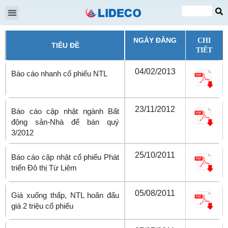
Đại hội cổ đông
Quan hệ cổ đông
Tin tức & Sự kiện
VI
EN
NGÀY ĐĂNG
CHI
TIÊU ĐỀ
TIẾT
04/02/2013
Báo cáo nhanh cổ phiếu NTL
23/11/2012
Báo cáo cập nhật ngành Bất
động sản-Nhà để bán quý
3/2012
25/10/2011
Báo cáo cập nhật cổ phiếu Phát
triển Đô thị Từ Liêm
05/08/2011
Giá xuống thấp, NTL hoãn đấu
giá 2 triệu cổ phiếu