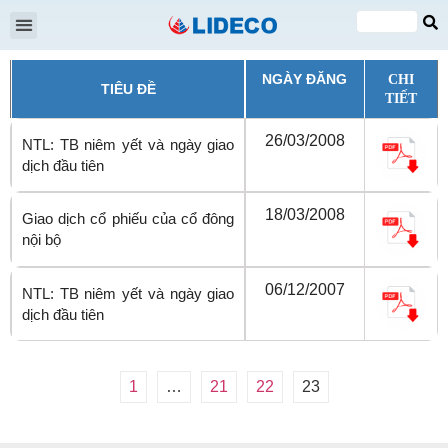
Đại hội cổ đông
Quan hệ cổ đông
Tin tức & Sự kiện
VI
EN
NGÀY ĐĂNG
CHI
TIÊU ĐỀ
TIẾT
26/03/2008
NTL: TB niêm yết và ngày giao
dịch đầu tiên
18/03/2008
Giao dịch cổ phiếu của cổ đông
nội bộ
06/12/2007
NTL: TB niêm yết và ngày giao
dịch đầu tiên
1
…
21
22
23